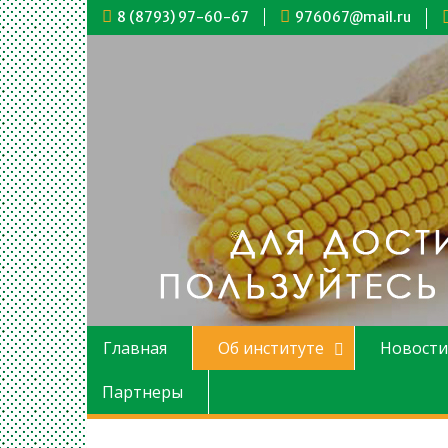
Перейти
8 (8793) 97-60-67
976067@mail.ru
к
содержимому
Главная
Об институте
Новости
Партнеры