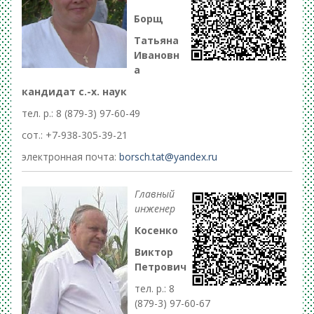
Борщ
Татьяна
Ивановн
а
кандидат с.-х. наук
тел. р.: 8 (879-3) 97-60-49
сот.: +7-938-305-39-21
электронная почта:
borsch.tat@yandex.ru
Главный
инженер
Косенко
Виктор
Петрович
тел. р.: 8
(879-3) 97-60-67