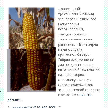
Раннеспелый,
трёхлинейный гибрид
зернового и силосного
направления
использования,
холодостойкий, с
хорошим начальным
развитием. Налив зерна
и влагоотдача
протекают быстро.
Гибрид рекомендован
для возделывания по
интенсивной технологии
на зерно, зерно-
стержневую массу и
силос с содержанием
зерна восковой спелости
в регионах с
Читать
дальше …
раннеспелые (ФАО 150-200)