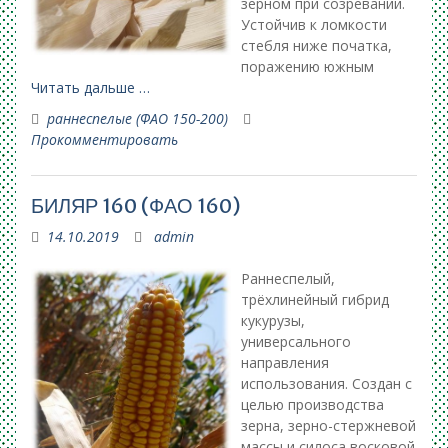
зерном при созревании.
Устойчив к ломкости
стебля ниже початка,
поражению южным
Читать дальше …
раннеспелые (ФАО 150-200)
Прокомментировать
БИЛЯР 160 (ФАО 160)
14.10.2019
admin
Раннеспелый,
трёхлинейный гибрид
кукурузы,
универсального
направления
использования. Создан с
целью производства
зерна, зерно-стержневой
массы и силоса восковой